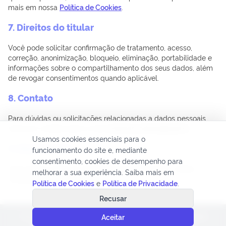
mais em nossa
Política de Cookies
.
7. Direitos do titular
Você pode solicitar confirmação de tratamento, acesso,
correção, anonimização, bloqueio, eliminação, portabilidade e
informações sobre o compartilhamento dos seus dados, além
de revogar consentimentos quando aplicável.
8. Contato
Para dúvidas ou solicitações relacionadas a dados pessoais,
entre em contato pelo e-mail
rosemary.odorizi@inpe.br
.
Usamos cookies essenciais para o
9. Atualizações
funcionamento do site e, mediante
consentimento, cookies de desempenho para
Esta política pode ser atualizada periodicamente. Última
melhorar a sua experiência. Saiba mais em
atualização: Março de 2026.
Política de Cookies
e
Política de Privacidade
.
Recusar
Aceitar
Todo o conteúdo deste site está publicado sob a licença:
Creative
Commons Atribuição-SemDerivações 3.0 Não Adaptada